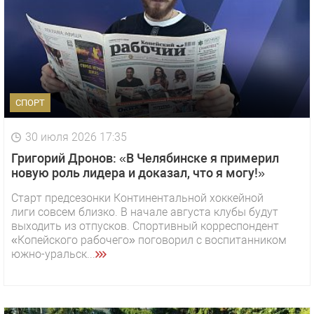
СПОРТ
30 июля 2026 17:35
Григорий Дронов: «В Челябинске я примерил
новую роль лидера и доказал, что я могу!»
Старт предсезонки Континентальной хоккейной
лиги совсем близко. В начале августа клубы будут
выходить из отпусков. Спортивный корреспондент
«Копейского рабочего» поговорил с воспитанником
южно-уральск...