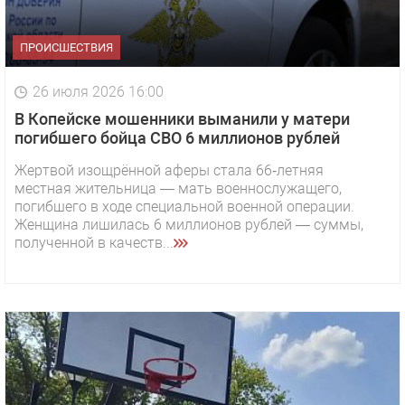
ПРОИСШЕСТВИЯ
26 июля 2026 16:00
В Копейске мошенники выманили у матери
погибшего бойца СВО 6 миллионов рублей
Жертвой изощрённой аферы стала 66‑летняя
местная жительница — мать военнослужащего,
погибшего в ходе специальной военной операции.
Женщина лишилась 6 миллионов рублей — суммы,
полученной в качеств...