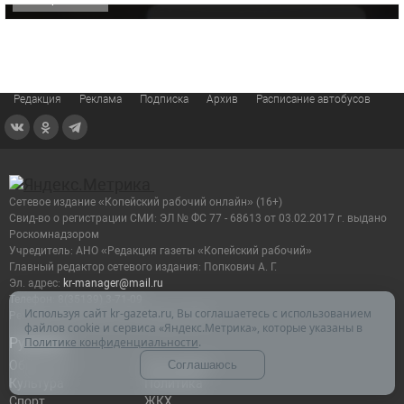
Редакция
Реклама
Подписка
Архив
Расписание автобусов
Сетевое издание «Копейский рабочий онлайн» (16+)
Cвид-во о регистрации СМИ: ЭЛ № ФС 77 - 68613 от 03.02.2017 г. выдано
Роскомнадзором
Учредитель: АНО «Редакция газеты «Копейский рабочий»
Главный редактор сетевого издания: Попкович А. Г.
Эл. адрес:
kr-manager@mail.ru
Телефон: 8(35139) 3-71-09
Используя сайт kr-gazeta.ru, Вы соглашаетесь с использованием
Режим работы: ПН - ПТ с 9:00 до 18:00
файлов cookie и сервиса «Яндекс.Метрика», которые указаны в
Рубрики
Политике конфиденциальности
.
Общество
Экономика
Соглашаюсь
Культура
Политика
Спорт
ЖКХ