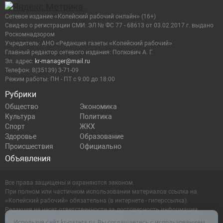
Сетевое издание «Копейский рабочий онлайн» (16+)
Cвид-во о регистрации СМИ: ЭЛ № ФС 77 - 68613 от 03.02.2017 г. выдано
Роскомнадзором
Учредитель: АНО «Редакция газеты «Копейский рабочий»
Главный редактор сетевого издания: Попкович А. Г.
Эл. адрес:
kr-manager@mail.ru
Телефон: 8(35139) 3-71-09
Режим работы: ПН - ПТ с 9:00 до 18:00
Рубрики
Общество
Экономика
Культура
Политика
Спорт
ЖКХ
Здоровье
Образование
Происшествия
Официально
Объявления
Все права защищены и охраняются законом.
При полном или частичном использовании материалов ссылка на
«Копейский рабочий» обязательна (в интернете - гиперссылка).
Редакция не несет ответственности за достоверность информации,
содержащейся в рекламных объявлениях.
Используя сайт kr-gazeta.ru, Вы соглашаетесь с использованием