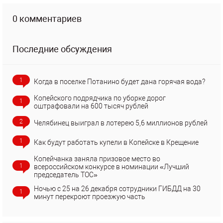
0 комментариев
Последние обсуждения
1
Когда в поселке Потанино будет дана горячая вода?
Копейского подрядчика по уборке дорог
1
оштрафовали на 600 тысяч рублей
2
Челябинец выиграл в лотерею 5,6 миллионов рублей
1
Как будут работать купели в Копейске в Крещение
Копейчанка заняла призовое место во
1
всероссийском конкурсе в номинации «Лучший
председатель ТОС»
Ночью с 25 на 26 декабря сотрудники ГИБДД на 30
1
минут перекроют проезжую часть