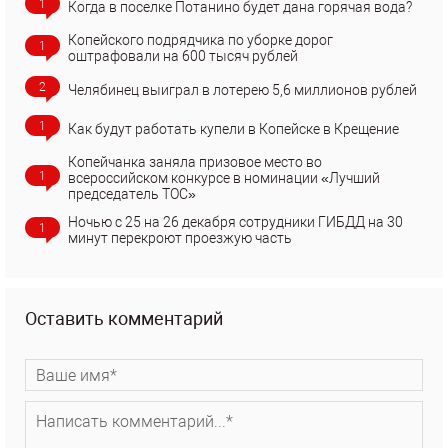
1
Когда в поселке Потанино будет дана горячая вода?
Копейского подрядчика по уборке дорог
1
оштрафовали на 600 тысяч рублей
2
Челябинец выиграл в лотерею 5,6 миллионов рублей
1
Как будут работать купели в Копейске в Крещение
Копейчанка заняла призовое место во
1
всероссийском конкурсе в номинации «Лучший
председатель ТОС»
Ночью с 25 на 26 декабря сотрудники ГИБДД на 30
1
минут перекроют проезжую часть
Оставить комментарий