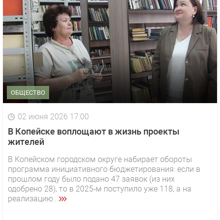
ОБЩЕСТВО
02 июня 2026 17:00
В Копейске воплощают в жизнь проекты
жителей
В Копейском городском округе набирает обороты
программа инициативного бюджетирования: если в
прошлом году было подано 47 заявок (из них
одобрено 28), то в 2025‑м поступило уже 118, а на
реализацию...