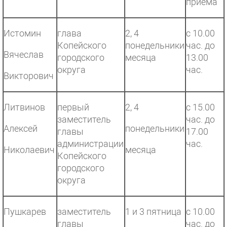
приема
Истомин
глава
2, 4
с 10.00
Копейского
понедельники
час. до
Вячеслав
городского
месяца
13.00
округа
час.
Викторович
Литвинов
первый
2, 4
с 15.00
заместитель
час. до
Алексей
понедельники
главы
17.00
администрации
час.
Николаевич
месяца
Копейского
городского
округа
Пушкарев
заместитель
1 и 3 пятница
с 10.00
главы
час. до