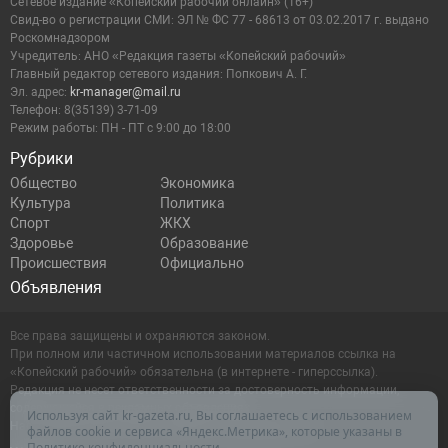
Сетевое издание «Копейский рабочий онлайн» (16+)
Cвид-во о регистрации СМИ: ЭЛ № ФС 77 - 68613 от 03.02.2017 г. выдано
Роскомнадзором
Учредитель: АНО «Редакция газеты «Копейский рабочий»
Главный редактор сетевого издания: Попкович А. Г.
Эл. адрес:
kr-manager@mail.ru
Телефон: 8(35139) 3-71-09
Режим работы: ПН - ПТ с 9:00 до 18:00
Рубрики
Общество
Экономика
Культура
Политика
Спорт
ЖКХ
Здоровье
Образование
Происшествия
Официально
Объявления
Все права защищены и охраняются законом.
При полном или частичном использовании материалов ссылка на
«Копейский рабочий» обязательна (в интернете - гиперссылка).
Редакция не несет ответственности за достоверность информации,
содержащейся в рекламных объявлениях.
Используя сайт kr-gazeta.ru, Вы соглашаетесь с использованием
Настоящий ресурс может содержать материалы 16+
файлов cookie и сервиса «Яндекс.Метрика», которые указаны в
Политике конфиденциальности
.