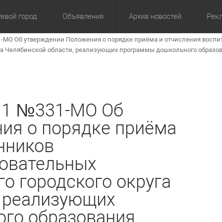
евой город
Объявления
Архив новостей
Рек
1-МО Об утверждении Положения о порядке приёма и отчисления восп
омика
Культура
Политика
За сутки
Спорт
За 3 дня
ЖКХ
Здор
З
уга Челябинской области, реализующих программы дошкольного образо
11 №331-МО Об
ия о порядке приёма
нников
овательных
о городского округа
, реализующих
го образования