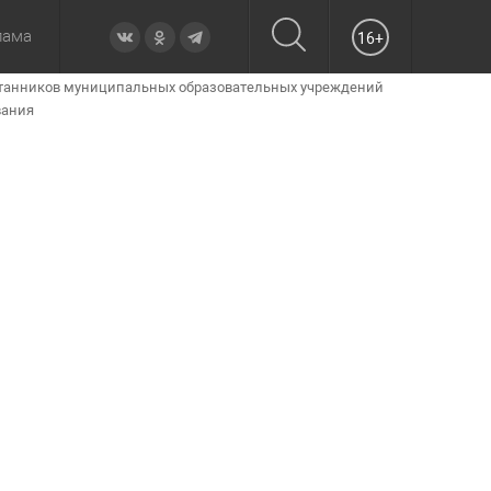
лама
16+
итанников муниципальных образовательных учреждений
овье
а неделю
Образование
Вчера
Вечерние
Происшествия
Утренние
Официально
вания