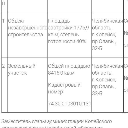
п
1
Объект
Площадь
Челябинская
С
незавершенного
застройки 1775,9
область,
№
строительства
кв.м, степень
г.Копейск,
готовности 40%
пр.Славы,
о
32-Б
2
Земельный
Общей площадью
Челябинская
С
участок
8416,0 кв.м
область,
№
г.Копейск,
Кадастровый
пр.Славы,
о
номер
32-Б
74:30:0103010:131
Заместитель главы администрации Копейского