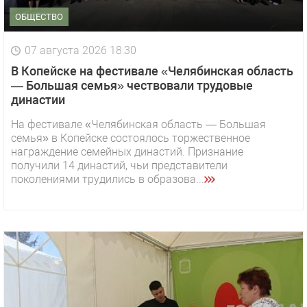
ОБЩЕСТВО
07 августа 2026 18:30
В Копейске на фестивале «Челябинская область
— Большая семья» чествовали трудовые
династии
На фестивале «Челябинская область — Большая
семья» в Копейске состоялось торжественное
награждение семейных династий. Признание
получили 14 династий, чьи представители
поколениями трудились в образова...