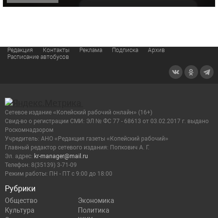
Редакция
Контакты
Реклама
Подписка
Архив
Расписание автобусов
Сетевое издание «Копейский рабочий онлайн» (16+)
Cвид-во о регистрации СМИ: ЭЛ № ФС 77 - 68613 от 03.02.2017 г. выдано
Роскомнадзором
Учредитель: АНО «Редакция газеты «Копейский рабочий»
Главный редактор сетевого издания: Попкович А. Г.
Эл. адрес:
kr-manager@mail.ru
Телефон: 8(35139) 3-71-09
Режим работы: ПН - ПТ с 9:00 до 18:00
Рубрики
Общество
Экономика
Культура
Политика