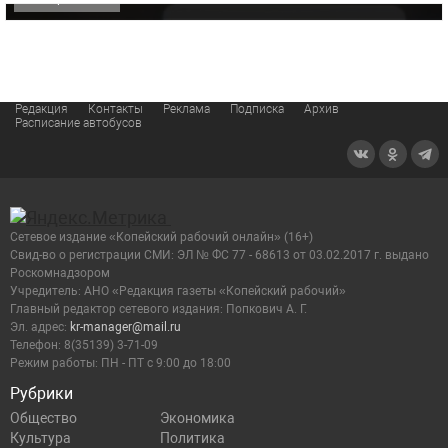
Редакция
Контакты
Реклама
Подписка
Архив
Расписание автобусов
Сетевое издание «Копейский рабочий онлайн» (16+)
Cвид-во о регистрации СМИ: ЭЛ № ФС 77 - 68613 от 03.02.2017 г. выдано
Роскомнадзором
Учредитель: АНО «Редакция газеты «Копейский рабочий»
Главный редактор сетевого издания: Попкович А. Г.
Эл. адрес:
kr-manager@mail.ru
Телефон: 8(35139) 3-71-09
Режим работы: ПН - ПТ с 9:00 до 18:00
Рубрики
Общество
Экономика
Культура
Политика