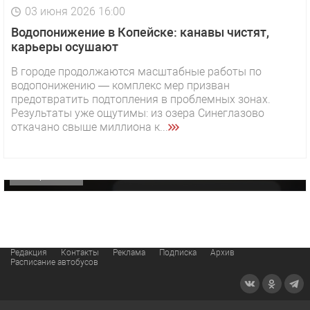
03 июня 2026 16:00
Водопонижение в Копейске: канавы чистят,
карьеры осушают
В городе продолжаются масштабные работы по
водопонижению — комплекс мер призван
1 видео
СМОТРЕТЬ
предотвратить подтопления в проблемных зонах.
Результаты уже ощутимы: из озера Синеглазово
29 октября 2025 15:50
откачано свыше миллиона к...
«Звезда» Метрана стала главным героем нового
видео компании
ОФИЦИАЛЬНО
Редакция
Контакты
Реклама
Подписка
Архив
Расписание автобусов