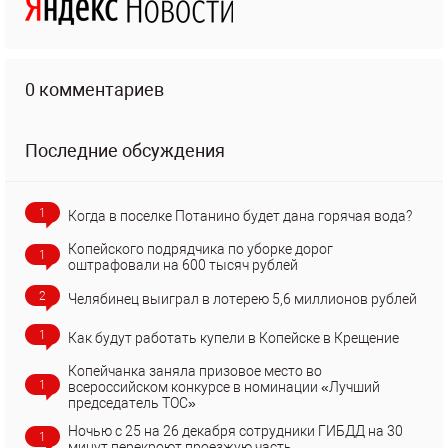
0 комментариев
Последние обсуждения
1
Когда в поселке Потанино будет дана горячая вода?
Копейского подрядчика по уборке дорог
1
оштрафовали на 600 тысяч рублей
2
Челябинец выиграл в лотерею 5,6 миллионов рублей
1
Как будут работать купели в Копейске в Крещение
Копейчанка заняла призовое место во
1
всероссийском конкурсе в номинации «Лучший
председатель ТОС»
Ночью с 25 на 26 декабря сотрудники ГИБДД на 30
1
минут перекроют проезжую часть