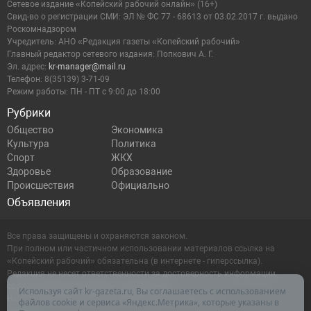
Сетевое издание «Копейский рабочий онлайн» (16+)
Cвид-во о регистрации СМИ: ЭЛ № ФС 77 - 68613 от 03.02.2017 г. выдано
Роскомнадзором
Учредитель: АНО «Редакция газеты «Копейский рабочий»
Главный редактор сетевого издания: Попкович А. Г.
Эл. адрес:
kr-manager@mail.ru
Телефон: 8(35139) 3-71-09
Режим работы: ПН - ПТ с 9:00 до 18:00
Рубрики
Общество
Экономика
Культура
Политика
Спорт
ЖКХ
Здоровье
Образование
Происшествия
Официально
Объявления
Все права защищены и охраняются законом.
При полном или частичном использовании материалов ссылка на
«Копейский рабочий» обязательна (в интернете - гиперссылка).
Редакция не несет ответственности за достоверность информации,
содержащейся в рекламных объявлениях.
Используя сайт kr-gazeta.ru, Вы соглашаетесь с использованием
Настоящий ресурс может содержать материалы 16+
файлов cookie и сервиса «Яндекс.Метрика», которые указаны в