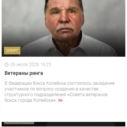
СПОРТ
05 июля 2026 16:25
Ветераны ринга
В Федерации бокса Копейска состоялось заседание
1 видео
СМОТРЕТЬ
участников по вопросу создания в качестве
структурного подразделения «Совета ветеранов
29 октября 2025 15:50
бокса города Копейска».
«Звезда» Метрана стала главным героем нового
видео компании
ОФИЦИАЛЬНО