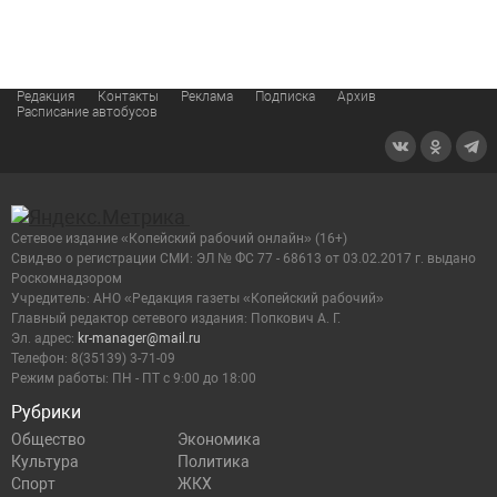
Редакция
Контакты
Реклама
Подписка
Архив
Расписание автобусов
Сетевое издание «Копейский рабочий онлайн» (16+)
Cвид-во о регистрации СМИ: ЭЛ № ФС 77 - 68613 от 03.02.2017 г. выдано
Роскомнадзором
Учредитель: АНО «Редакция газеты «Копейский рабочий»
Главный редактор сетевого издания: Попкович А. Г.
Эл. адрес:
kr-manager@mail.ru
Телефон: 8(35139) 3-71-09
Режим работы: ПН - ПТ с 9:00 до 18:00
Рубрики
Общество
Экономика
Культура
Политика
Спорт
ЖКХ