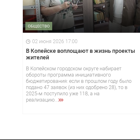
ОБЩЕСТВО
02 июня 2026 17:00
В Копейске воплощают в жизнь проекты
жителей
В Копейском городском округе набирает
обороты программа инициативного
бюджетирования: если в прошлом году было
подано 47 заявок (из них одобрено 28), то в
2025‑м поступило уже 118, а на
реализацию...