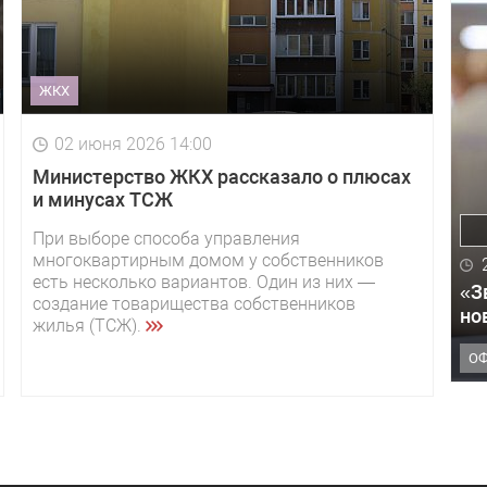
ЖКХ
02 июня 2026 14:00
Министерство ЖКХ рассказало о плюсах
и минусах ТСЖ
При выборе способа управления
многоквартирным домом у собственников
есть несколько вариантов. Один из них —
«З
создание товарищества собственников
но
жилья (ТСЖ).
О