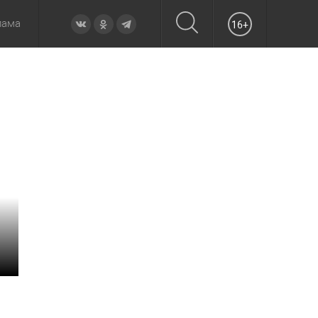
лама
16+
овье
а неделю
Образование
Вчера
Вечерние
Происшествия
Утренние
Официально