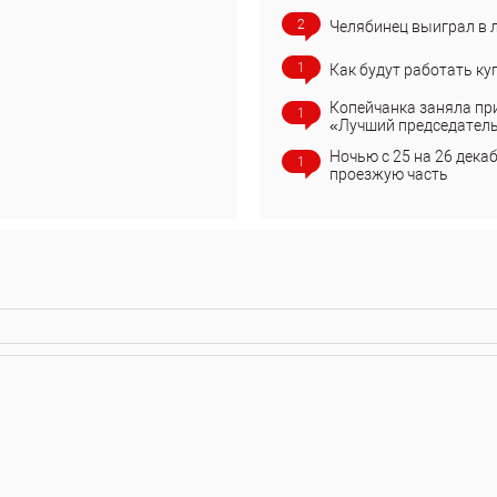
2
Челябинец выиграл в 
1
Как будут работать ку
Копейчанка заняла пр
1
«Лучший председател
Ночью с 25 на 26 дека
1
проезжую часть