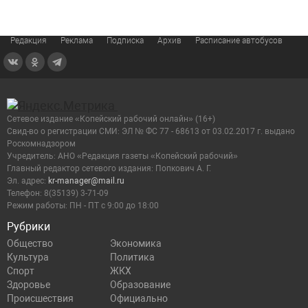
Редакция
Реклама
Подписка
Архив
Расписание автобусов
Сетевое издание «Копейский рабочий онлайн» (16+)
Cвид-во о регистрации СМИ: ЭЛ № ФС 77 - 68613 от 03.02.2017 г. выдано
Роскомнадзором
Учредитель: АНО «Редакция газеты «Копейский рабочий»
Главный редактор сетевого издания: Попкович А. Г.
Эл. адрес:
kr-manager@mail.ru
Телефон: 8(35139) 3-71-09
Режим работы: ПН - ПТ с 9:00 до 18:00
Рубрики
Общество
Экономика
Культура
Политика
Спорт
ЖКХ
Здоровье
Образование
Происшествия
Официально