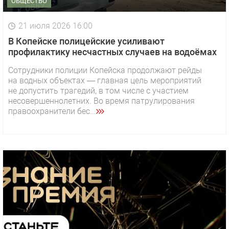
ОБЩЕСТВО
21 июля 2026 16:00
В Копейске полицейские усиливают
профилактику несчастных случаев на водоёмах
Сотрудники полиции Копейска продолжают рейды
на водных объектах — главная цель мероприятий
не допустить трагедий, в том числе с участием
несовершеннолетних. Во время патрулирования
правоохранители бес...