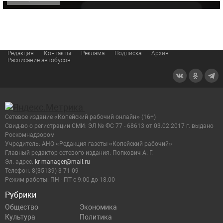
Редакция
Контакты
Реклама
Подписка
Архив
Расписание автобусов
Сетевое издание «Копейский рабочий онлайн» (16+)
Cвид-во о регистрации СМИ: ЭЛ № ФС 77 - 68613 от 03.02.2017 г. выдано
Роскомнадзором
Учредитель: АНО «Редакция газеты «Копейский рабочий»
Главный редактор сетевого издания: Попкович А. Г.
Эл. адрес:
kr-manager@mail.ru
Телефон: 8(35139) 3-71-09
Режим работы: ПН - ПТ с 9:00 до 18:00
Рубрики
Общество
Экономика
Культура
Политика