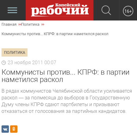
16+
Главная
Политика
Коммунисты против... КПРФ: в партии наметился раскол
ПОЛИТИКА
23 ноября 2011 00:07
Коммунисты против... КПРФ: в партии
наметился раскол
В рядах коммунистов Челябинской области усиливается
раскол — за полмесяца до выборов в Государственную
Думу члены КПРФ сдают партбилеты и призывают
отказаться от голосования за партийных кандидатов.