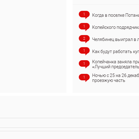
1
Когда в поселке Потан
1
Копейского подрядчик
2
Челябинец выиграл в 
1
Как будут работать ку
Копейчанка заняла пр
1
«Лучший председател
Ночью с 25 на 26 дека
1
проезжую часть