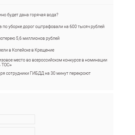
ино будет дана горячая вода?
а по уборке дорог оштрафовали на 600 тысяч рублей
лотерею 5,6 миллионов рублей
пели в Копейске в Крещение
изовое место во всероссийском конкурсе в номинации
ь ТОС»
бря сотрудники ГИБДД на 30 минут перекроют