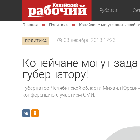
Рубрики
Сет
Главная
Политика
Копейчане могут задать свой в
Общество
Экон
03 декабря 2013 12:23
ПОЛИТИКА
Копейчане могут зада
губернатору!
Губернатор Челябинской области Михаил Юревич 
конференцию с участием СМИ.