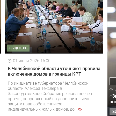
ОБЩЕСТВО
01 июля 2026 15:00
В Челябинской области уточняют правила
включения домов в границы КРТ
По инициативе губернатора Челябинской
области Алексея Текслера в
Законодательное Собрание региона внесён
«З
проект, направленный на дополнительную
но
защиту прав собственников
индивидуальных жилых домов, до...
О