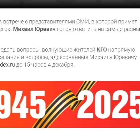
на встрече с представителями СМИ, в которой примет
его».
Михаил Юревич
готов ответить на самые разны
редать вопросы, волнующие жителей
КГО
напрямую
желания и вопросы, адресованные Михаилу Юревичу
dex.ru
до 15 часов 4 декабря.