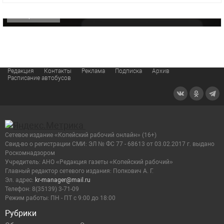
ОФИЦИАЛЬНО
Редакция
Контакты
Реклама
Подписка
Архив
Расписание автобусов
Сетевое издание «Копейский рабочий онлайн» (16+)
Cвид-во о регистрации СМИ: ЭЛ № ФС 77 - 68613 от 03.02.2017 г. выдано
Роскомнадзором
Учредитель: АНО «Редакция газеты «Копейский рабочий»
Главный редактор сетевого издания: Попкович А. Г.
Эл. адрес:
kr-manager@mail.ru
Телефон: 8(35139) 3-71-09
Режим работы: ПН - ПТ с 9:00 до 18:00
Рубрики