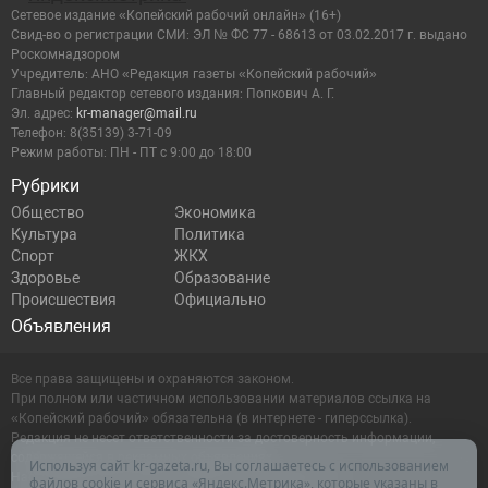
Сетевое издание «Копейский рабочий онлайн» (16+)
Cвид-во о регистрации СМИ: ЭЛ № ФС 77 - 68613 от 03.02.2017 г. выдано
Роскомнадзором
Учредитель: АНО «Редакция газеты «Копейский рабочий»
Главный редактор сетевого издания: Попкович А. Г.
Эл. адрес:
kr-manager@mail.ru
Телефон: 8(35139) 3-71-09
Режим работы: ПН - ПТ с 9:00 до 18:00
Рубрики
Общество
Экономика
Культура
Политика
Спорт
ЖКХ
Здоровье
Образование
Происшествия
Официально
Объявления
Все права защищены и охраняются законом.
При полном или частичном использовании материалов ссылка на
«Копейский рабочий» обязательна (в интернете - гиперссылка).
Редакция не несет ответственности за достоверность информации,
содержащейся в рекламных объявлениях.
Используя сайт kr-gazeta.ru, Вы соглашаетесь с использованием
Настоящий ресурс может содержать материалы 16+
файлов cookie и сервиса «Яндекс.Метрика», которые указаны в