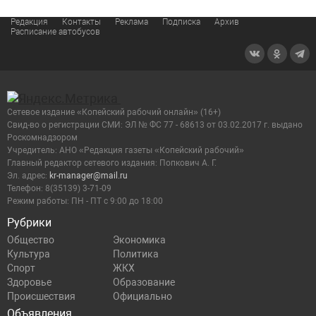
Редакция
Контакты
Реклама
Подписка
Архив
Расписание автобусов
Сетевое издание «Копейский рабочий онлайн» (16+)
Cвид-во о регистрации СМИ: ЭЛ № ФС 77 - 68613 от 03.02.2017 г. выдано
Роскомнадзором
Учредитель: АНО «Редакция газеты «Копейский рабочий»
Главный редактор сетевого издания: Попкович А. Г.
Эл. адрес:
kr-manager@mail.ru
Телефон: 8(35139) 3-71-09
Режим работы: ПН - ПТ с 9:00 до 18:00
Рубрики
Общество
Экономика
Культура
Политика
Спорт
ЖКХ
Здоровье
Образование
Происшествия
Официально
Объявления