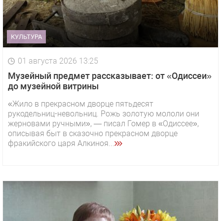
КУЛЬТУРА
01 августа 2026 13:25
Музейный предмет рассказывает: от «Одиссеи»
до музейной витрины
«Жило в прекрасном дворце пятьдесят
рукодельниц-невольниц. Рожь золотую мололи они
жерновами ручными», — писал Гомер в «Одиссее»,
описывая быт в сказочно прекрасном дворце
фракийского царя Алкиноя...