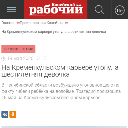
16+
Главная
Происшествия Копейска
На Кременкульском карьере утонула шестилетняя девочка
ПРОИСШЕСТВИЯ
19 мая 2026 13:15
На Кременкульском карьере утонула
шестилетняя девочка
В Челябинской области возбуждено уголовное дело по
факту гибели ребёнка на водоёме. Трагедия произошла
18 мая на Кременкульском песчаном карьере.