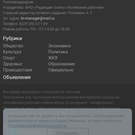
Роскомнадзором
Учредитель: АНО «Редакция газеты «Копейский рабочий»
Главный редактор сетевого издания: Попкович А. Г.
Эл. адрес:
kr-manager@mail.ru
Телефон: 8(35139) 3-71-09
Режим работы: ПН - ПТ с 9:00 до 18:00
Рубрики
Общество
Экономика
Культура
Политика
Спорт
ЖКХ
Здоровье
Образование
Происшествия
Официально
Объявления
Все права защищены и охраняются законом.
При полном или частичном использовании материалов ссылка на
«Копейский рабочий» обязательна (в интернете - гиперссылка).
Редакция не несет ответственности за достоверность информации,
содержащейся в рекламных объявлениях.
Используя сайт kr-gazeta.ru, Вы соглашаетесь с использованием
Настоящий ресурс может содержать материалы 16+
файлов cookie и сервиса «Яндекс.Метрика», которые указаны в
Политике конфиденциальности
.
Соглашаюсь