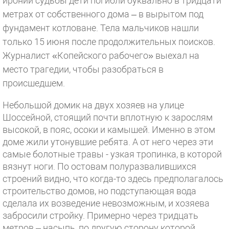
иронии судьбы дети погибли буквально в тридцати
метрах от собственного дома – в вырытом под
фундамент котловане. Тела мальчиков нашли
только 15 июня после продолжительных поисков.
Журналист «Копейского рабочего» выехал на
место трагедии, чтобы разобраться в
происшедшем.
Небольшой домик на двух хозяев на улице
Шоссейной, стоящий почти вплотную к зарослям
высокой, в пояс, осоки и камышей. Именно в этом
доме жили утонувшие ребята. А от него через эти
самые болотные травы - узкая тропинка, в которой
вязнут ноги. По остовам полуразвалившихся
строений видно, что когда-то здесь предполагалось
строительство домов, но подступающая вода
сделала их возведение невозможным, и хозяева
забросили стройку. Примерно через тридцать
метров – насыпь, по другую сторону которой