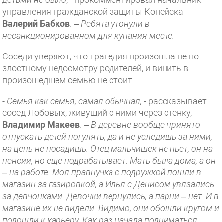
управления гражданской защиты Копейска
Валерий Бабков
. –
Ребята утонули в
несанкционированном для купания месте.
Соседи уверяют, что трагедия произошла не по
злостному недосмотру родителей, и винить в
произошедшем семью не стоит:
- Семья как семья, самая обычная,
- рассказывает
сосед Лобовых, живущий с ними через стенку,
Владимир Макеев
. –
В деревне вообще принято
отпускать детей погулять, да и не уследишь за ними,
на цепь не посадишь. Отец мальчишек не пьет, он на
пенсии, но еще подрабатывает. Мать была дома, а он
– на работе. Моя правнучка с подружкой пошли в
магазин за газировкой, а Илья с Денисом увязались
за девчонками. Девочки вернулись, а парни – нет. И в
магазине их не видели. Видимо, они обошли кругом и
подошли к карьеру. Как раз начала подниматься