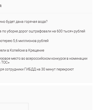
я
ино будет дана горячая вода?
а по уборке дорог оштрафовали на 600 тысяч рублей
лотерею 5,6 миллионов рублей
пели в Копейске в Крещение
изовое место во всероссийском конкурсе в номинации
ь ТОС»
бря сотрудники ГИБДД на 30 минут перекроют