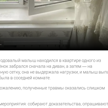
"
годовалый малыш находился в квартире одного из
нок забрался сначала на диван, а затем — на
тную сетку, она не выдержала нагрузки, и малыш вып
была в соседней комнате.
к сожалению, полученные травмы оказались слишком
мероприятия: собирают доказательства, опрашиваю