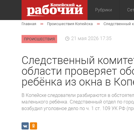
Рубрики
Сет
Главная
Происшествия Копейска
Следственный к
Общество
Экон
21 мая 2026 17:35
ПРОИСШЕСТВИЯ
Следственный комите
области проверяет об
ребёнка из окна в Ко
В Копейске следователи разбираются в обстоятел
маленького ребёнка. Следственный отдел по горо
возбудил уголовное дело по ч. 1 ст. 109 УК РФ (