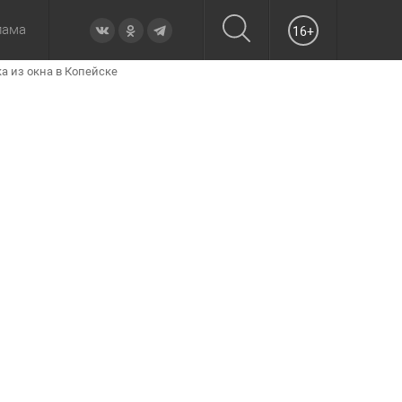
лама
16+
а из окна в Копейске
овье
а неделю
Образование
Вчера
Вечерние
Происшествия
Утренние
Официально