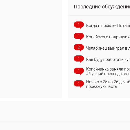
Последние обсуждени
1
Когда в поселке Потан
1
Копейского подрядчик
2
Челябинец выиграл в 
1
Как будут работать ку
Копейчанка заняла пр
1
«Лучший председател
Ночью с 25 на 26 дека
1
проезжую часть