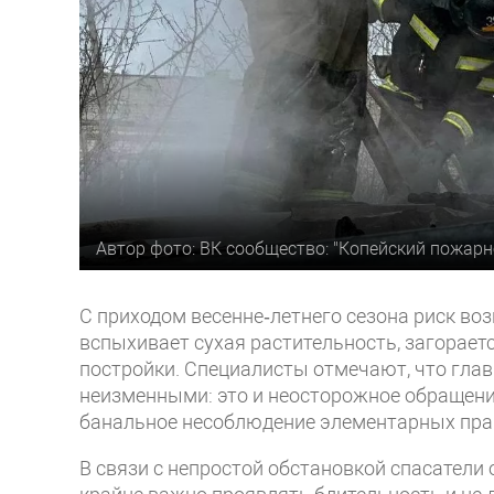
Автор фото: ВК сообщество: "Копейский пожар
С приходом весенне‑летнего сезона риск во
вспыхивает сухая растительность, загорает
постройки. Специалисты отмечают, что гла
неизменными: это и неосторожное обращение
банальное несоблюдение элементарных пра
В связи с непростой обстановкой спасател