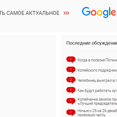
ТЬ САМОЕ АКТУАЛЬНОЕ
Последние обсуждени
1
Когда в поселке Потан
1
Копейского подрядчик
2
Челябинец выиграл в 
1
Как будут работать ку
Копейчанка заняла пр
1
«Лучший председател
Ночью с 25 на 26 дека
1
проезжую часть