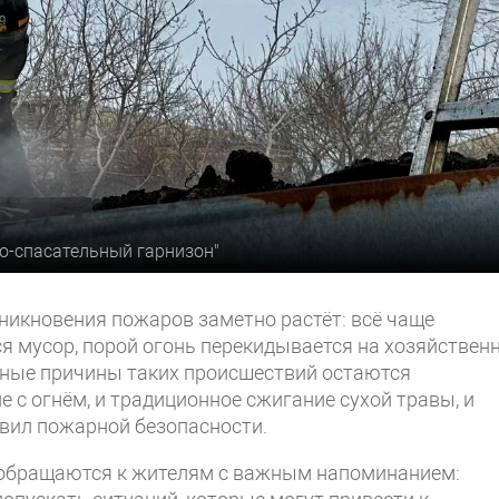
но-спасательный гарнизон"
зникновения пожаров заметно растёт: всё чаще
ся мусор, порой огонь перекидывается на хозяйствен
вные причины таких происшествий остаются
 с огнём, и традиционное сжигание сухой травы, и
вил пожарной безопасности.
и обращаются к жителям с важным напоминанием: