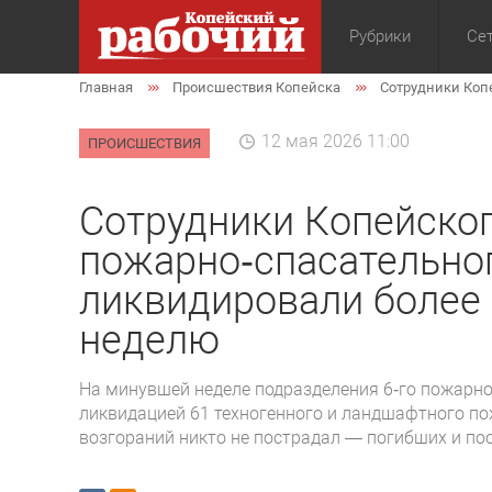
Рубрики
Сет
Главная
Происшествия Копейска
Сотрудники Коп
Общество
Экон
12 мая 2026 11:00
ПРОИСШЕСТВИЯ
Сотрудники Копейско
пожарно‑спасательно
ликвидировали более 
неделю
На минувшей неделе подразделения 6‑го пожарно
ликвидацией 61 техногенного и ландшафтного пож
возгораний никто не пострадал — погибших и по