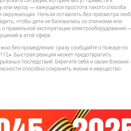
допускать ситуаций, которые могут привести к
у или мусор — кажущаяся простота такого способа
ля окружающих. Нельзя оставлять без присмотра лю
едить, чтобы дети не баловались со спичками или
ть о правильной эксплуатации электрооборудования 
ушений в этой сфере.
ужно без промедления: сразу сообщайте о пожаре по
112». Быстрая реакция может предотвратить
рьёзных последствий. Берегите себя и своих близких
асности способно сохранить жизни и имущество.