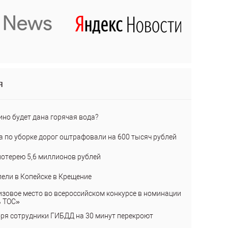
я
ино будет дана горячая вода?
а по уборке дорог оштрафовали на 600 тысяч рублей
лотерею 5,6 миллионов рублей
пели в Копейске в Крещение
изовое место во всероссийском конкурсе в номинации
ь ТОС»
бря сотрудники ГИБДД на 30 минут перекроют