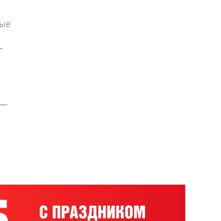
бые
—
 —