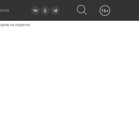
лама
16+
жаров за неделю
овье
а неделю
Образование
Вчера
Вечерние
Происшествия
Утренние
Официально