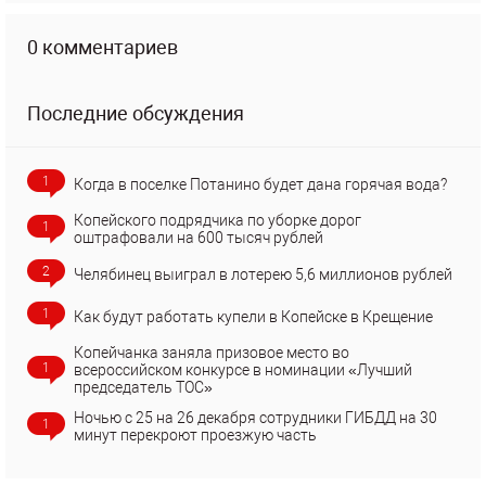
0 комментариев
Последние обсуждения
1
Когда в поселке Потанино будет дана горячая вода?
Копейского подрядчика по уборке дорог
1
оштрафовали на 600 тысяч рублей
2
Челябинец выиграл в лотерею 5,6 миллионов рублей
1
Как будут работать купели в Копейске в Крещение
Копейчанка заняла призовое место во
1
всероссийском конкурсе в номинации «Лучший
председатель ТОС»
Ночью с 25 на 26 декабря сотрудники ГИБДД на 30
1
минут перекроют проезжую часть