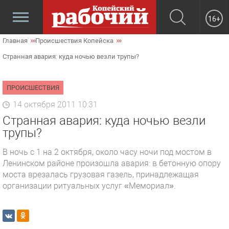
16+
Главная
Происшествия Копейска
Странная авария: куда ночью везли трупы?
ПРОИСШЕСТВИЯ
14 октября 2011 10:31
Странная авария: куда ночью везли
трупы?
В ночь с 1 на 2 октября, около часу ночи под мостом в
Ленинском районе произошла авария: в бетонную опору
моста врезалась грузовая газель, принадлежащая
организации ритуальных услуг «Мемориал».