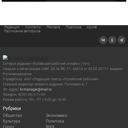
Редакция
Контакты
Реклама
Подписка
Архив
Расписание автобусов
Сетевое издание «Копейский рабочий онлайн» (16+)
Cвид-во о регистрации СМИ: ЭЛ № ФС 77 - 68613 от 03.02.2017 г. выдано
Роскомнадзором
Учредитель: АНО «Редакция газеты «Копейский рабочий»
Главный редактор сетевого издания: Попкович А. Г.
Эл. адрес:
kr-manager@mail.ru
Телефон: 8(35139) 3-71-09
Режим работы: ПН - ПТ с 9:00 до 18:00
Рубрики
Общество
Экономика
Культура
Политика
Спорт
ЖКХ