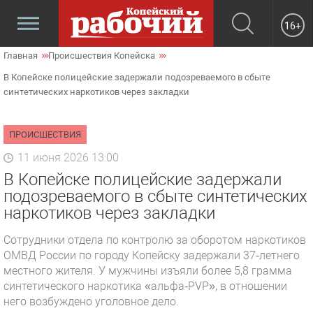
16+
Главная
Происшествия Копейска
В Копейске полицейские задержали подозреваемого в сбыте
синтетических наркотиков через закладки
ПРОИСШЕСТВИЯ
11 июня 2026 13:00
В Копейске полицейские задержали
подозреваемого в сбыте синтетических
наркотиков через закладки
Сотрудники отдела по контролю за оборотом наркотиков
ОМВД России по городу Копейску задержали 37‑летнего
местного жителя. У мужчины изъяли более 5,8 грамма
синтетического наркотика «альфа‑PVP», в отношении
него возбуждено уголовное дело.