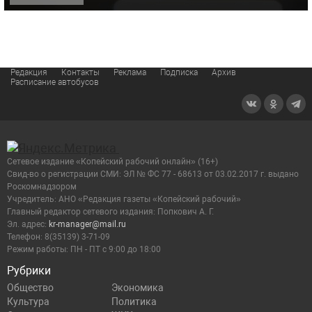
Редакция
Контакты
Реклама
Подписка
Архив
Расписание автобусов
Сетевое издание «Копейский рабочий онлайн» (16+)
Cвид-во о регистрации СМИ: ЭЛ № ФС 77 - 68613 от 03.02.2017 г. выдано
Роскомнадзором
Учредитель: АНО «Редакция газеты «Копейский рабочий»
Главный редактор сетевого издания: Попкович А. Г.
Эл. адрес:
kr-manager@mail.ru
Телефон: 8(35139) 3-71-09
Режим работы: ПН - ПТ с 9:00 до 18:00
Рубрики
Общество
Экономика
Культура
Политика