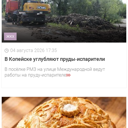
ЖКХ
04 августа 2026 17:35
В Копейске углубляют пруды‑испарители
В посёлке РМЗ на улице Международной ведут
работы на пруду‑испарителе