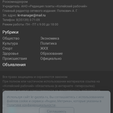
Роскомнадзором
Учредитель: АНО «Редакция газеты «Копейский рабочий»
Главный редактор сетевого издания: Попкович А. Г.
Эл. адрес:
kr-manager@mail.ru
Телефон: 8(35139) 3-71-09
Режим работы: ПН - ПТ с 9:00 до 18:00
Рубрики
Общество
Экономика
Культура
Политика
Спорт
ЖКХ
Здоровье
Образование
Происшествия
Официально
Объявления
Все права защищены и охраняются законом.
При полном или частичном использовании материалов ссылка на
«Копейский рабочий» обязательна (в интернете - гиперссылка).
Редакция не несет ответственности за достоверность информации,
содержащейся в рекламных объявлениях.
Используя сайт kr-gazeta.ru, Вы соглашаетесь с использованием
Настоящий ресурс может содержать материалы 16+
файлов cookie и сервиса «Яндекс.Метрика», которые указаны в
Политике конфиденциальности
.
Соглашаюсь