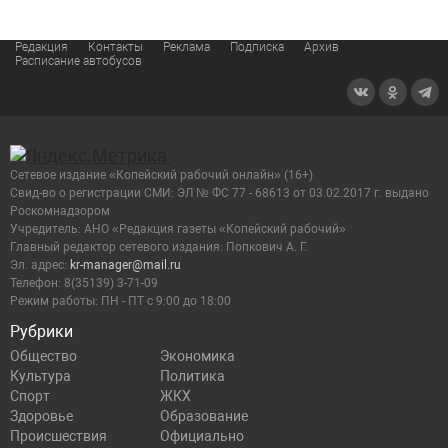
Редакция
Контакты
Реклама
Подписка
Архив
Расписание автобусов
Сетевое издание «Копейский рабочий онлайн» (16+)
Cвид-во о регистрации СМИ: ЭЛ № ФС 77 - 68613 от 03.02.2017 г. выдано
Роскомнадзором
Учредитель: АНО «Редакция газеты «Копейский рабочий»
Главный редактор сетевого издания: Попкович А. Г.
Эл. адрес:
kr-manager@mail.ru
Телефон: 8(35139) 3-71-09
Режим работы: ПН - ПТ с 9:00 до 18:00
Рубрики
Общество
Экономика
Культура
Политика
Спорт
ЖКХ
Здоровье
Образование
Происшествия
Официально