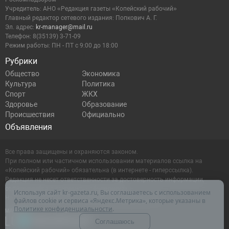
Учредитель: АНО «Редакция газеты «Копейский рабочий»
Главный редактор сетевого издания: Попкович А. Г.
Эл. адрес:
kr-manager@mail.ru
Телефон: 8(35139) 3-71-09
Режим работы: ПН - ПТ с 9:00 до 18:00
Рубрики
Общество
Экономика
Культура
Политика
Спорт
ЖКХ
Здоровье
Образование
Происшествия
Официально
Объявления
Все права защищены и охраняются законом.
При полном или частичном использовании материалов ссылка на
«Копейский рабочий» обязательна (в интернете - гиперссылка).
Редакция не несет ответственности за достоверность информации,
содержащейся в рекламных объявлениях.
Используя сайт kr-gazeta.ru, Вы соглашаетесь с использованием
Настоящий ресурс может содержать материалы 16+
файлов cookie и сервиса «Яндекс.Метрика», которые указаны в
Политике конфиденциальности
.
Соглашаюсь