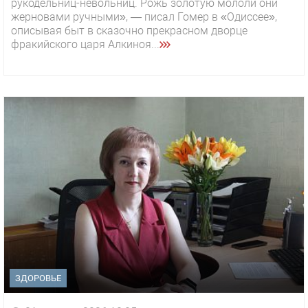
рукодельниц-невольниц. Рожь золотую мололи они
жерновами ручными», — писал Гомер в «Одиссее»,
описывая быт в сказочно прекрасном дворце
фракийского царя Алкиноя...
ЗДОРОВЬЕ