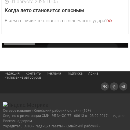
01 августа 2026 10:05
1 видео
СМОТРЕТЬ
Когда лето становится опасным
29 октября 2025 15:50
В чем отличие теплового от солнечного удара?
«Звезда» Метрана стала главным героем нового
видео компании
ОФИЦИАЛЬНО
Редакция
Контакты
Реклама
Подписка
Архив
Расписание автобусов
Сетевое издание «Копейский рабочий онлайн» (16+)
Cвид-во о регистрации СМИ: ЭЛ № ФС 77 - 68613 от 03.02.2017 г. выдано
Роскомнадзором
Учредитель: АНО «Редакция газеты «Копейский рабочий»