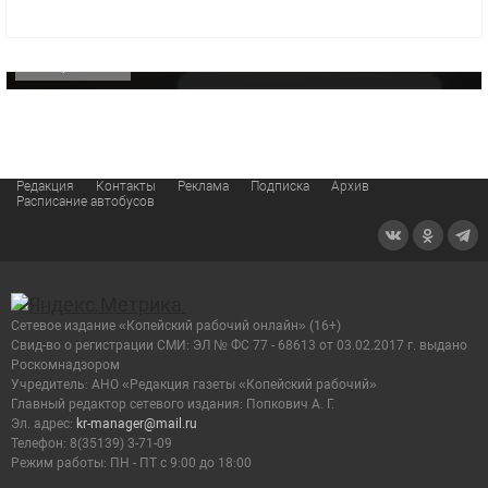
видео компании
ОФИЦИАЛЬНО
Редакция
Контакты
Реклама
Подписка
Архив
Расписание автобусов
Сетевое издание «Копейский рабочий онлайн» (16+)
Cвид-во о регистрации СМИ: ЭЛ № ФС 77 - 68613 от 03.02.2017 г. выдано
Роскомнадзором
Учредитель: АНО «Редакция газеты «Копейский рабочий»
Главный редактор сетевого издания: Попкович А. Г.
Эл. адрес:
kr-manager@mail.ru
Телефон: 8(35139) 3-71-09
Режим работы: ПН - ПТ с 9:00 до 18:00