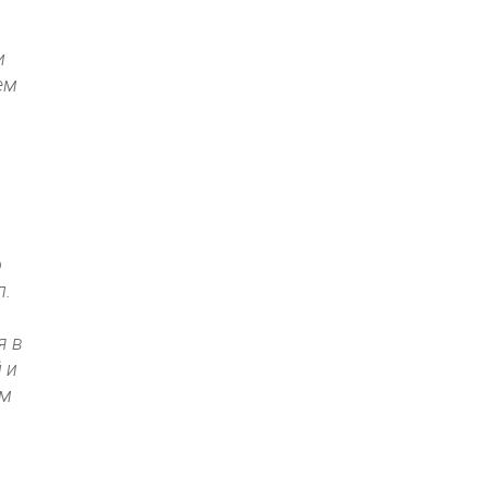
и
ем
о
л.
я в
 и
ом