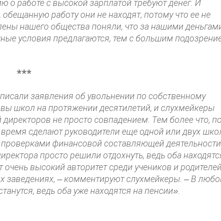
ю о работе с высокой зарплатой требуют денег. И
 обещанную работу они не находят, потому что ее не
члены нашего общества поняли, что за нашими деньгам
очные условия предлагаются, тем с большим подозрени
***
аписали заявления об увольнении по собственному
ивы школ на протяжении десятилетий, и слухмейкеры
 директоров не просто совпадением. Тем более что, п
 время сделают руководители еще одной или двух шко
с проверками финансовой составляющей деятельности
иректора просто решили отдохнуть, ведь оба находятс
 очень высокий авторитет среди учеников и родителей
ых заведениях, – комментируют слухмейкеры. – В люб
танутся, ведь оба уже находятся на пенсии».