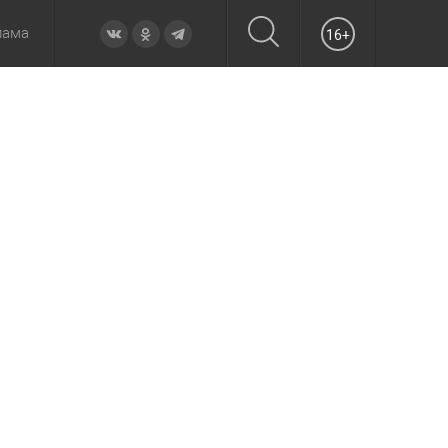
лама
16+
овье
а неделю
Образование
Вчера
Вечерние
Происшествия
Утренние
Официально