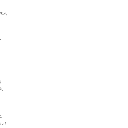
к»,
м
т
а
х,
е
ают