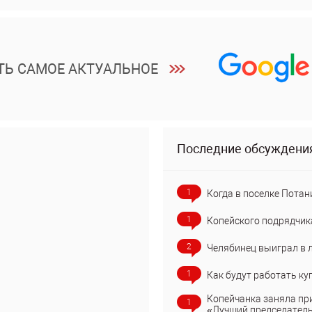
ТЬ САМОЕ АКТУАЛЬНОЕ
Последние обсуждени
1
Когда в поселке Потан
1
Копейского подрядчик
2
Челябинец выиграл в 
1
Как будут работать ку
Копейчанка заняла пр
1
«Лучший председател