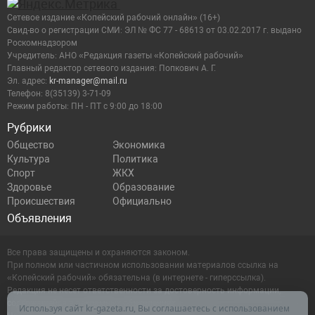
Сетевое издание «Копейский рабочий онлайн» (16+)
Cвид-во о регистрации СМИ: ЭЛ № ФС 77 - 68613 от 03.02.2017 г. выдано
Роскомнадзором
Учредитель: АНО «Редакция газеты «Копейский рабочий»
Главный редактор сетевого издания: Попкович А. Г.
Эл. адрес:
kr-manager@mail.ru
Телефон: 8(35139) 3-71-09
Режим работы: ПН - ПТ с 9:00 до 18:00
Рубрики
Общество
Экономика
Культура
Политика
Спорт
ЖКХ
Здоровье
Образование
Происшествия
Официально
Объявления
Все права защищены и охраняются законом.
При полном или частичном использовании материалов ссылка на
«Копейский рабочий» обязательна (в интернете - гиперссылка).
Редакция не несет ответственности за достоверность информации,
содержащейся в рекламных объявлениях.
Используя сайт kr-gazeta.ru, Вы соглашаетесь с использованием