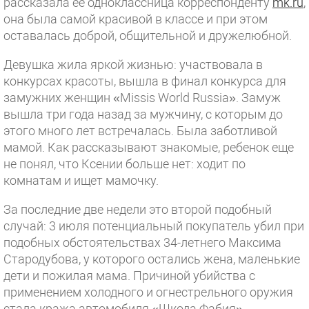
рассказала ее одноклассница корреспонденту
mk.ru
,
она была самой красивой в классе и при этом
оставалась доброй, общительной и дружелюбной.
Девушка жила яркой жизнью: участвовала в
конкурсах красоты, вышла в финал конкурса для
замужних женщин «Missis World Russia». Замуж
вышла три года назад за мужчину, с которым до
этого много лет встречалась. Была заботливой
мамой. Как рассказывают знакомые, ребенок еще
не понял, что Ксении больше нет: ходит по
комнатам и ищет мамочку.
За последние две недели это второй подобный
случай: 3 июля потенциальный покупатель убил при
подобных обстоятельствах 34-летнего Максима
Стародубова, у которого остались жена, маленькие
дети и пожилая мама. Причиной убийства с
применением холодного и огнестрельного оружия
стала кража автомобиля «Шкода Фабия»