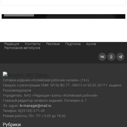
видео компании
ОФИЦИАЛЬНО
Редакция
Контакты
Реклама
Подписка
Архив
Расписание автобусов
Сетевое издание «Копейский рабочий онлайн» (16+)
Cвид-во о регистрации СМИ: ЭЛ № ФС 77 - 68613 от 03.02.2017 г. выдано
Роскомнадзором
Учредитель: АНО «Редакция газеты «Копейский рабочий»
Главный редактор сетевого издания: Попкович А. Г.
Эл. адрес:
kr-manager@mail.ru
Телефон: 8(35139) 3-71-09
Режим работы: ПН - ПТ с 9:00 до 18:00
Рубрики