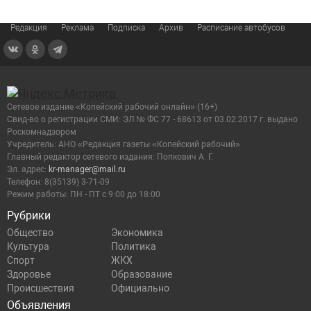
Редакция
Реклама
Подписка
Архив
Расписание автобусов
Сетевое издание «Копейский рабочий онлайн» (16+)
Cвид-во о регистрации СМИ: ЭЛ № ФС 77 - 68613 от 03.02.2017 г. выдано
Роскомнадзором
Учредитель: АНО «Редакция газеты «Копейский рабочий»
Главный редактор сетевого издания: Попкович А. Г.
Эл. адрес:
kr-manager@mail.ru
Телефон: 8(35139) 3-71-09
Режим работы: ПН - ПТ с 9:00 до 18:00
Рубрики
Общество
Экономика
Культура
Политика
Спорт
ЖКХ
Здоровье
Образование
Происшествия
Официально
Объявления