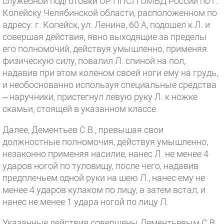
служебной подготовки ОР ППСП ОМВД России по г.
Копейску Челябинской области, расположенном по
адресу: г. Копейск, ул. Ленина, 60 А, подошел к Л. и
совершая действия, явно выходящие за пределы
его полномочий, действуя умышленно, применяя
физическую силу, повалил Л. спиной на пол,
надавив при этом коленом своей ноги ему на грудь,
и необоснованно используя специальные средства
– наручники, пристегнул левую руку Л. к ножке
скамьи, стоящей в указанном классе.
Далее, Дементьев С.В., превышая свои
должностные полномочия, действуя умышленно,
незаконно применяя насилие, нанес Л. не менее 4
ударов ногой по туловищу, после чего, надавив
предплечьем одной руки на шею Л., нанес ему не
менее 4 ударов кулаком по лицу, а затем встал, и
нанес не менее 1 удара ногой по лицу Л.
Указанные действия совершены Дементьевым С.В.