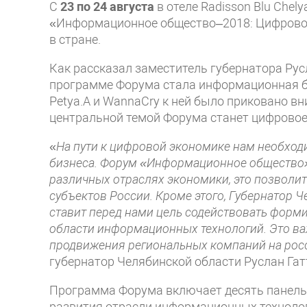
С
23 по 24 августа
в отеле Radisson Blu Che
«Информационное общество–2018: Цифровое
в стране.
Как рассказал заместитель губернатора Русл
программе Форума стала информационная бе
Petya.А и WannaCry к ней было приковано в
центральной темой Форума станет цифровое
«
Н
а пути к цифровой экономике нам необход
бизнеса. Форум «Информационное общество» 
различных отраслях экономики, это позволи
субъектов России. Кроме этого, Губернатор
ставит перед нами цель содействовать форм
области информационных технологий. Это ва
продвижения региональных компаний на рос
губернатор Челябинской области Руслан Гат
Программа Форума включает десять панель
развития отрасли информационных техноло