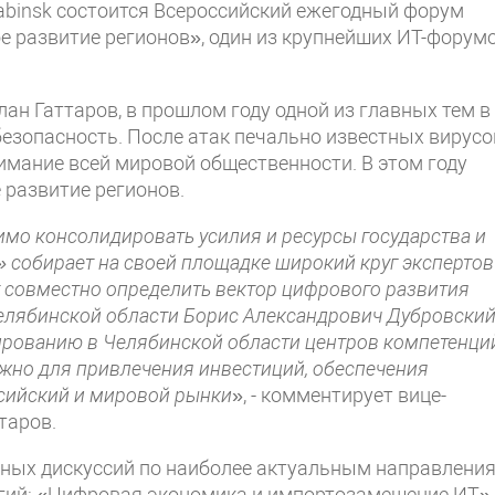
lyabinsk состоится Всероссийский ежегодный форум
 развитие регионов», один из крупнейших ИТ-форум
ан Гаттаров, в прошлом году одной из главных тем в
зопасность. После атак печально известных вирусо
нимание всей мировой общественности. В этом году
 развитие регионов.
имо консолидировать усилия и ресурсы государства и
собирает на своей площадке широкий круг экспертов
т совместно определить вектор цифрового развития
 Челябинской области Борис Александрович Дубровски
ированию в Челябинской области центров компетенци
жно для привлечения инвестиций, обеспечения
сийский и мировой рынки
», - комментирует вице-
таров.
ных дискуссий по наиболее актуальным направлени
гий: «Цифровая экономика и импортозамещение ИТ»,