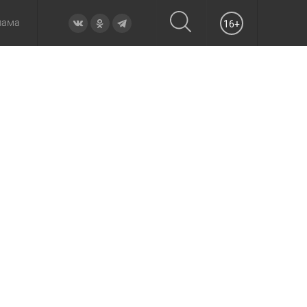
лама
16+
овье
а неделю
Образование
Вчера
Вечерние
Происшествия
Утренние
Официально