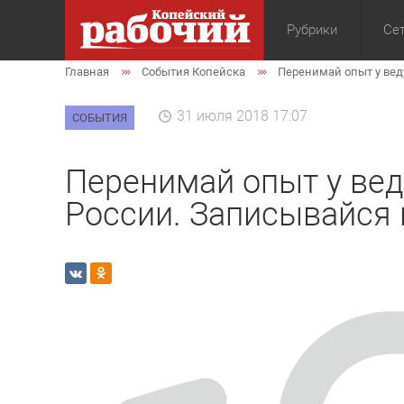
Рубрики
Сет
Главная
События Копейска
Перенимай опыт у вед
Общество
Экон
31 июля 2018 17:07
СОБЫТИЯ
Перенимай опыт у вед
России. Записывайся