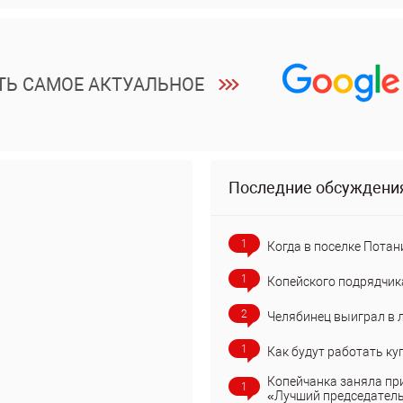
ТЬ САМОЕ АКТУАЛЬНОЕ
Последние обсуждени
1
Когда в поселке Потан
1
Копейского подрядчик
2
Челябинец выиграл в 
1
Как будут работать ку
Копейчанка заняла пр
1
«Лучший председател