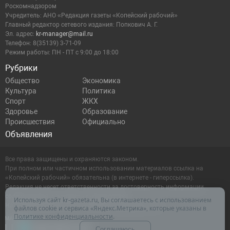
Роскомнадзором
Учредитель: АНО «Редакция газеты «Копейский рабочий»
Главный редактор сетевого издания: Попкович А. Г.
Эл. адрес:
kr-manager@mail.ru
Телефон: 8(35139) 3-71-09
Режим работы: ПН - ПТ с 9:00 до 18:00
Рубрики
Общество
Экономика
Культура
Политика
Спорт
ЖКХ
Здоровье
Образование
Происшествия
Официально
Объявления
Все права защищены и охраняются законом.
При полном или частичном использовании материалов ссылка на
«Копейский рабочий» обязательна (в интернете - гиперссылка).
Редакция не несет ответственности за достоверность информации,
содержащейся в рекламных объявлениях.
Используя сайт kr-gazeta.ru, Вы соглашаетесь с использованием
Настоящий ресурс может содержать материалы 16+
файлов cookie и сервиса «Яндекс.Метрика», которые указаны в
Политике конфиденциальности
.
Соглашаюсь