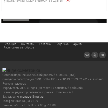
управлении социальной защиты ...
«Звезда» Метрана стала главным героем нового
видео компании
ОФИЦИАЛЬНО
Редакция
Контакты
Реклама
Подписка
Архив
Расписание автобусов
Сетевое издание «Копейский рабочий онлайн» (16+)
Cвид-во о регистрации СМИ: ЭЛ № ФС 77 - 68613 от 03.02.2017 г. выдано
Роскомнадзором
Учредитель: АНО «Редакция газеты «Копейский рабочий»
Главный редактор сетевого издания: Попкович А. Г.
Эл. адрес:
kr-manager@mail.ru
Телефон: 8(35139) 3-71-09
Режим работы: ПН - ПТ с 9:00 до 18:00