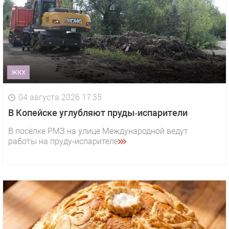
ЖКХ
04 августа 2026 17:35
В Копейске углубляют пруды‑испарители
В посёлке РМЗ на улице Международной ведут
работы на пруду‑испарителе