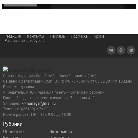
ОФИЦИАЛЬНО
Редакция
Контакты
Реклама
Подписка
Архив
Расписание автобусов
Сетевое издание «Копейский рабочий онлайн» (16+)
Cвид-во о регистрации СМИ: ЭЛ № ФС 77 - 68613 от 03.02.2017 г. выдано
Роскомнадзором
Учредитель: АНО «Редакция газеты «Копейский рабочий»
Главный редактор сетевого издания: Попкович А. Г.
Эл. адрес:
kr-manager@mail.ru
Телефон: 8(35139) 3-71-09
Режим работы: ПН - ПТ с 9:00 до 18:00
Рубрики
Общество
Экономика
Культура
Политика