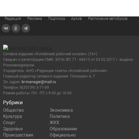
Редакция
Реклама
Подписка
Архив
Расписание автобусов
Сетевое издание «Копейский рабочий онлайн» (16+)
Cвид-во о регистрации СМИ: ЭЛ № ФС 77 - 68613 от 03.02.2017 г. выдано
Роскомнадзором
Учредитель: АНО «Редакция газеты «Копейский рабочий»
Главный редактор сетевого издания: Попкович А. Г.
Эл. адрес:
kr-manager@mail.ru
Телефон: 8(35139) 3-71-09
Режим работы: ПН - ПТ с 9:00 до 18:00
Рубрики
Общество
Экономика
Культура
Политика
Спорт
ЖКХ
Здоровье
Образование
Происшествия
Официально