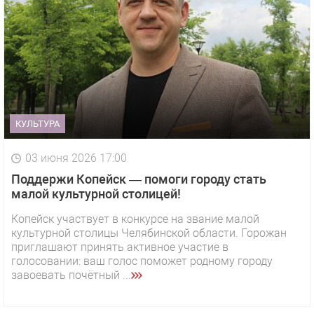
КУЛЬТУРА
03 июня 2026 17:00
Поддержи Копейск — помоги городу стать
малой культурной столицей!
Копейск участвует в конкурсе на звание малой
культурной столицы Челябинской области. Горожан
приглашают принять активное участие в
голосовании: ваш голос поможет родному городу
завоевать почётный ...