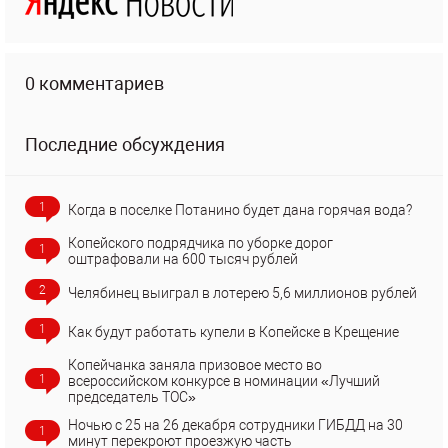
0 комментариев
Последние обсуждения
1
Когда в поселке Потанино будет дана горячая вода?
Копейского подрядчика по уборке дорог
1
оштрафовали на 600 тысяч рублей
2
Челябинец выиграл в лотерею 5,6 миллионов рублей
1
Как будут работать купели в Копейске в Крещение
Копейчанка заняла призовое место во
1
всероссийском конкурсе в номинации «Лучший
председатель ТОС»
Ночью с 25 на 26 декабря сотрудники ГИБДД на 30
1
минут перекроют проезжую часть