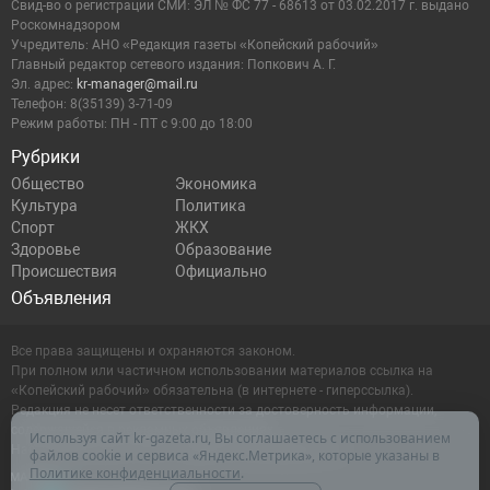
Cвид-во о регистрации СМИ: ЭЛ № ФС 77 - 68613 от 03.02.2017 г. выдано
Роскомнадзором
Учредитель: АНО «Редакция газеты «Копейский рабочий»
Главный редактор сетевого издания: Попкович А. Г.
Эл. адрес:
kr-manager@mail.ru
Телефон: 8(35139) 3-71-09
Режим работы: ПН - ПТ с 9:00 до 18:00
Рубрики
Общество
Экономика
Культура
Политика
Спорт
ЖКХ
Здоровье
Образование
Происшествия
Официально
Объявления
Все права защищены и охраняются законом.
При полном или частичном использовании материалов ссылка на
«Копейский рабочий» обязательна (в интернете - гиперссылка).
Редакция не несет ответственности за достоверность информации,
содержащейся в рекламных объявлениях.
Используя сайт kr-gazeta.ru, Вы соглашаетесь с использованием
Настоящий ресурс может содержать материалы 16+
файлов cookie и сервиса «Яндекс.Метрика», которые указаны в
Политике конфиденциальности
.