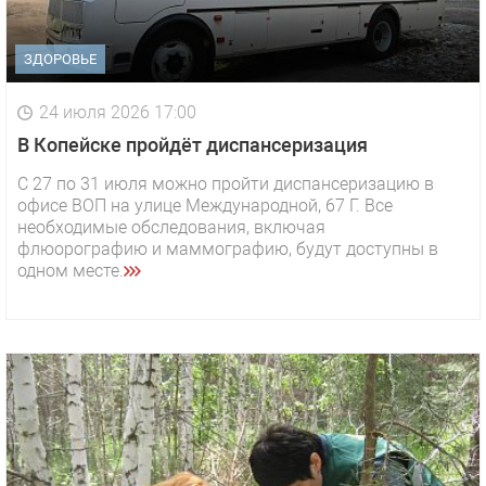
ЗДОРОВЬЕ
24 июля 2026 17:00
В Копейске пройдёт диспансеризация
С 27 по 31 июля можно пройти диспансеризацию в
офисе ВОП на улице Международной, 67 Г. Все
необходимые обследования, включая
флюорографию и маммографию, будут доступны в
одном месте.