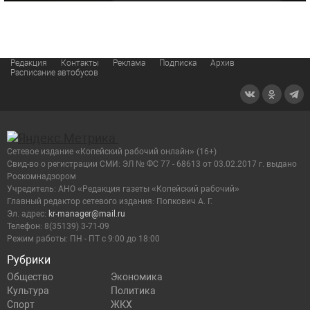
Редакция
Контакты
Реклама
Подписка
Архив
Расписание автобусов
Сетевое издание «Копейский рабочий онлайн» (16+)
Cвид-во о регистрации СМИ: ЭЛ № ФС 77 - 68613 от 03.02.2017 г. выдано
Роскомнадзором
Учредитель: АНО «Редакция газеты «Копейский рабочий»
Главный редактор сетевого издания: Попкович А. Г.
Эл. адрес:
kr-manager@mail.ru
Телефон: 8(35139) 3-71-09
Режим работы: ПН - ПТ с 9:00 до 18:00
Рубрики
Общество
Экономика
Культура
Политика
Спорт
ЖКХ