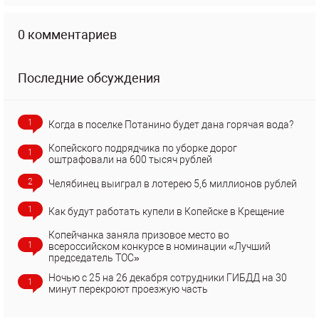
0 комментариев
Последние обсуждения
1
Когда в поселке Потанино будет дана горячая вода?
Копейского подрядчика по уборке дорог
1
оштрафовали на 600 тысяч рублей
2
Челябинец выиграл в лотерею 5,6 миллионов рублей
1
Как будут работать купели в Копейске в Крещение
Копейчанка заняла призовое место во
1
всероссийском конкурсе в номинации «Лучший
председатель ТОС»
Ночью с 25 на 26 декабря сотрудники ГИБДД на 30
1
минут перекроют проезжую часть