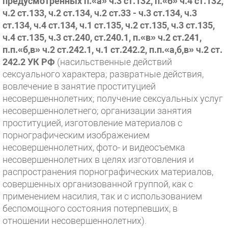
предусмотренных п.«а» ч.3 ст.132, п.«б» ч.4 ст.132,
ч.2 ст.133, ч.2 ст.134, ч.2 ст.33 - ч.3 ст.134, ч.3
ст.134, ч.4 ст.134, ч.1 ст.135, ч.2 ст.135, ч.3 ст.135,
ч.4 ст.135, ч.3 ст.240, ст.240.1, п.«в» ч.2 ст.241,
п.п.«б,в» ч.2 ст.242.1, ч.1 ст.242.2, п.п.«а,б,в» ч.2 ст.
242.2 УК РФ
(насильственные действий
сексуального характера; развратные действия,
вовлечение в занятие проституцией
несовершеннолетних; получение сексуальных услуг
несовершеннолетнего; организации занятия
проституцией, изготовление материалов с
порнографическим изображением
несовершеннолетних, фото- и видеосъемка
несовершеннолетних в целях изготовления и
распространения порнографических материалов,
совершенных организованной группой, как с
применением насилия, так и с использованием
беспомощного состояния потерпевших, в
отношении несовершеннолетних).