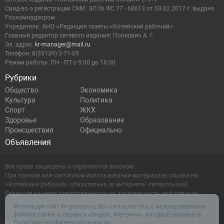
Cвид-во о регистрации СМИ: ЭЛ № ФС 77 - 68613 от 03.02.2017 г. выдано
Роскомнадзором
Учредитель: АНО «Редакция газеты «Копейский рабочий»
Главный редактор сетевого издания: Попкович А. Г.
Эл. адрес:
kr-manager@mail.ru
Телефон: 8(35139) 3-71-09
Режим работы: ПН - ПТ с 9:00 до 18:00
Рубрики
Общество
Экономика
Культура
Политика
Спорт
ЖКХ
Здоровье
Образование
Происшествия
Официально
Объявления
Все права защищены и охраняются законом.
При полном или частичном использовании материалов ссылка на
«Копейский рабочий» обязательна (в интернете - гиперссылка).
Редакция не несет ответственности за достоверность информации,
содержащейся в рекламных объявлениях.
Используя сайт kr-gazeta.ru, Вы соглашаетесь с использованием
Настоящий ресурс может содержать материалы 16+
файлов cookie и сервиса «Яндекс.Метрика», которые указаны в
Политике конфиденциальности
.