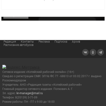
«Звезда» Метрана стала главным героем нового
видео компании
ОФИЦИАЛЬНО
Редакция
Контакты
Реклама
Подписка
Архив
Расписание автобусов
Сетевое издание «Копейский рабочий онлайн» (16+)
Cвид-во о регистрации СМИ: ЭЛ № ФС 77 - 68613 от 03.02.2017 г. выдано
Роскомнадзором
Учредитель: АНО «Редакция газеты «Копейский рабочий»
Главный редактор сетевого издания: Попкович А. Г.
Эл. адрес:
kr-manager@mail.ru
Телефон: 8(35139) 3-71-09
Режим работы: ПН - ПТ с 9:00 до 18:00