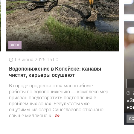
ЖКХ
03 июня 2026 16:00
Водопонижение в Копейске: канавы
чистят, карьеры осушают
В городе продолжаются масштабные
работы по водопонижению — комплекс мер
призван предотвратить подтопления в
«З
проблемных зонах. Результаты уже
но
ощутимы: из озера Синеглазово откачано
свыше миллиона к...
О