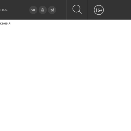
лама
16+
бжения
овье
а неделю
Образование
Вчера
Вечерние
Происшествия
Утренние
Официально