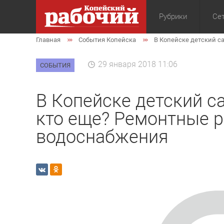
Рубрики
Сет
Главная
События Копейска
В Копейске детский с
Общество
Экон
29 января 2018 11:06
СОБЫТИЯ
В Копейске детский са
кто еще? Ремонтные 
водоснабжения