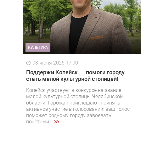
КУЛЬТУРА
03 июня 2026 17:00
Поддержи Копейск — помоги городу
стать малой культурной столицей!
Копейск участвует в конкурсе на звание
малой культурной столицы Челябинской
области. Горожан приглашают принять
активное участие в голосовании: ваш голос
поможет родному городу завоевать
почётный ...