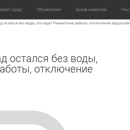
евой город
Объявления
Архив новостей
Рек
ад остался без воды, кто еще? Ремонтные работы, отключение водосна
омика
Культура
Политика
За сутки
Спорт
За 3 дня
ЖКХ
Здор
З
д остался без воды,
работы, отключение