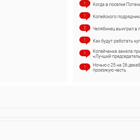
1
Когда в поселке Потан
1
Копейского подрядчик
2
Челябинец выиграл в 
1
Как будут работать ку
Копейчанка заняла пр
1
«Лучший председател
Ночью с 25 на 26 дека
1
проезжую часть