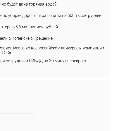
ино будет дана горячая вода?
а по уборке дорог оштрафовали на 600 тысяч рублей
лотерею 5,6 миллионов рублей
пели в Копейске в Крещение
изовое место во всероссийском конкурсе в номинации
ь ТОС»
бря сотрудники ГИБДД на 30 минут перекроют