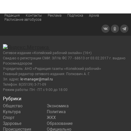
Редакция
Контакты
Реклама
Подписка
Архив
Расписание автобусов
Сетевое издание «Копейский рабочий онлайн» (16+)
Cвид-во о регистрации СМИ: ЭЛ № ФС 77 - 68613 от 03.02.2017 г. выдано
Роскомнадзором
Учредитель: АНО «Редакция газеты «Копейский рабочий»
Главный редактор сетевого издания: Попкович А. Г.
Эл. адрес:
kr-manager@mail.ru
Телефон: 8(35139) 3-71-09
Режим работы: ПН - ПТ с 9:00 до 18:00
Рубрики
Общество
Экономика
Культура
Политика
Спорт
ЖКХ
Здоровье
Образование
Происшествия
Официально